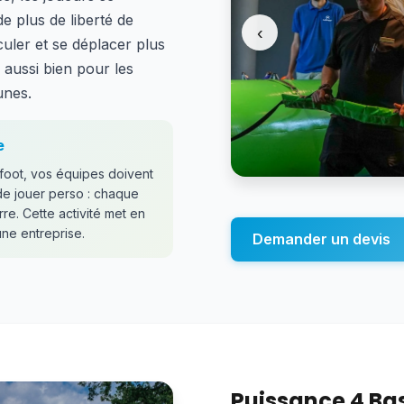
e plus de liberté de
‹
uler et se déplacer plus
, aussi bien pour les
unes.
e
foot, vos équipes doivent
de jouer perso : chaque
e. Cette activité met en
une entreprise.
Demander un devis
Puissance 4 Ba