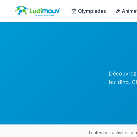
Panneau de gestion des cookies
🏆 Olympiades
🎉 Anima
Découvrez 
building. 
Toutes nos activités son