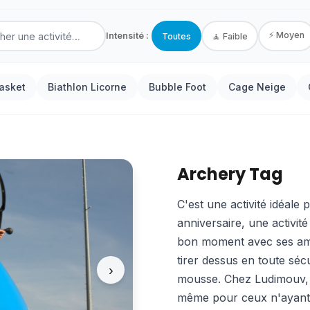
⚡ Moyen
Intensité :
Toutes
🧘 Faible
asket
Biathlon Licorne
Bubble Foot
Cage Neige
Archery Tag
C'est une activité idéale
anniversaire, une activit
bon moment avec ses ami
tirer dessus en toute séc
›
mousse. Chez Ludimouv, le
même pour ceux n'ayant ja