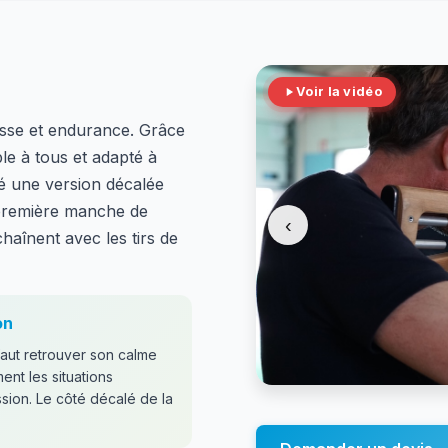
Voir la vidéo
esse et endurance. Grâce
ble à tous et adapté à
é une version décalée
 première manche de
‹
chaînent avec les tirs de
on
faut retrouver son calme
ment les situations
ssion. Le côté décalé de la