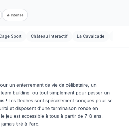
🔥 Intense
Cage Sport
Château Interactif
La Cavalcade
Cible S
 pour un enterrement de vie de célibataire, un
é team building, ou tout simplement pour passer un
s ! Les flèches sont spécialement conçues pour se
urité et disposent d'une terminaison ronde en
 jeu est accessible à tous à partir de 7-8 ans,
mais tiré à l'arc.