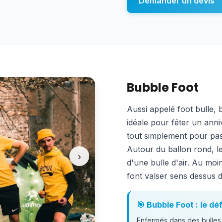
Demander un devis
Bubble Foot
Aussi appelé foot bulle, 
idéale pour fêter un anni
tout simplement pour pas
Autour du ballon rond, les
›
d'une bulle d'air. Au moi
font valser sens dessus d
🎯 Bubble Foot : le dé
Enfermés dans des bulles 