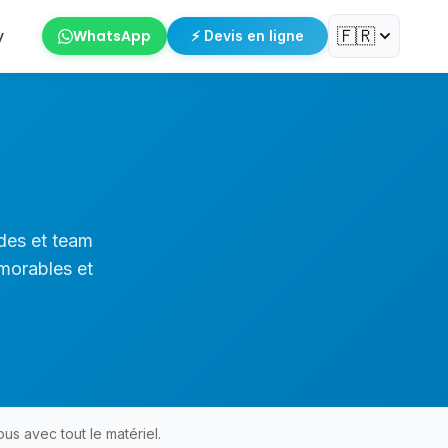
🇫🇷
y
WhatsApp
⚡ Devis en ligne
des et team
morables et
us avec tout le matériel.