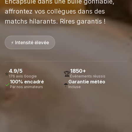
Encapsulé dans une bulle gonflable,
affrontez vos collègues dans des
matchs hilarants. Rires garantis !
⚡ Intensité élevée
4.9/5
1850+
⭐
🏆
176 avis Google
Événements réussis
100% encadré
Garantie météo
✓
☂️
Par nos animateurs
Incluse